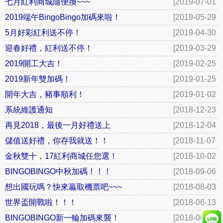
10:18]
七月紅利商城隨便換~~~
[2019-07-01
09:40]
2019端午BingoBingo加碼來啦！
[2019-05-29
09:37]
5月好彩紅利送不停！
[2019-04-30
13:57]
迎春好禮，紅利送不停！
[2019-03-29
10:36]
2019開工大吉！
[2019-02-25
14:57]
2019新年雙加碼！
[2019-01-25
18:18]
開年大吉，豬事順利！
[2019-01-02
18:01]
系統維護通知
[2018-12-23
17:45]
再見2018，最後一月好禮送上
[2018-12-04
17:05]
儲值送好禮，你存我就送！！
[2018-11-07
09:07]
金秋雙十，17紅利商城任您選！
[2018-10-02
13:19]
BINGOBINGO中秋加碼！！！
[2018-09-06
10:32]
想出國玩嗎？快來贏取機票吧~~~
[2018-08-03
20:13]
世界盃開戰啦！！！
[2018-06-13
13:49]
BINGOBINGO新一輪加碼來襲！
[2018-06-05