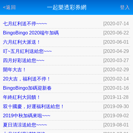
一起樂透彩券網
<返回
登入
七月紅利送不停~~~~
[2020-07-14
12:45]
BingoBingo 2020端午加碼
[2020-06-22
09:52]
六月紅利大派送！
[2020-06-01
10:23]
叮~五月紅利送給您~~~
[2020-04-29
14:03]
四月好彩送給您~~~
[2020-03-27
10:21]
開年大吉！
[2020-02-29
13:02]
20大吉，福利送不停！
[2020-02-14
14:43]
BingoBingo加碼迎新春
[2020-01-16
16:39]
年終紅利大回饋！
[2019-11-28
23:09]
双十國慶，好運福利送給您！
[2019-09-30
11:10]
2019中秋加碼來啦~~~
[2019-09-02
16:11]
夏日清涼送給您~~~~
[2019-08-01