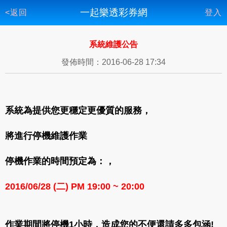
一起樂透彩券網
<返回
登入
系統維護公告
發佈時間：2016-06-28 17:34
系統為提供您更穩定更優質的服務，
將進行停機維護作業
停機作業的時間預定為：，
2016/06/28 (二) PM 19:00 ~ 20:00
作業期間將停機1小時，造成您的不便還請多多包涵!