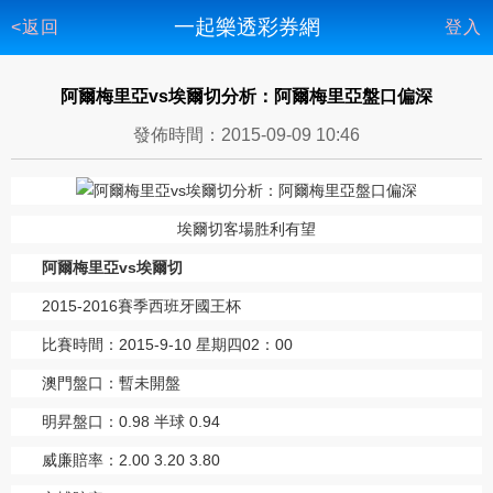
一起樂透彩券網
<返回
登入
阿爾梅里亞vs埃爾切分析：阿爾梅里亞盤口偏深
發佈時間：2015-09-09 10:46
埃爾切客場胜利有望
阿爾梅里亞vs埃爾切
2015-2016賽季西班牙國王杯
比賽時間：2015-9-10 星期四02：00
澳門盤口：暫未開盤
明昇盤口：0.98 半球 0.94
威廉賠率：2.00 3.20 3.80