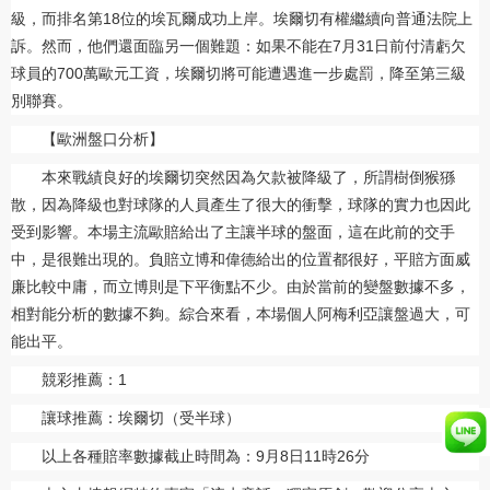
級，而排名第18位的埃瓦爾成功上岸。
埃爾切有權繼續向普通法院上
訴。
然而，他們還面臨另一個難題：如果不能在7月31日前付清虧欠
球員的700萬歐元工資，埃爾切將可能遭遇進一步處罰，降至第三級
別聯賽。
【歐洲盤口分析】
本來戰績良好的埃爾切突然因為欠款被降級了，所謂樹倒猴猻
散，因為降級也對球隊的人員產生了很大的衝擊，球隊的實力也因此
受到影響。
本場主流歐賠給出了主讓半球的盤面，這在此前的交手
中，是很難出現的。
負賠立博和偉德給出的位置都很好，平賠方面威
廉比較中庸，而立博則是下平衡點不少。
由於當前的變盤數據不多，
相對能分析的數據不夠。
綜合來看，本場個人阿梅利亞讓盤過大，可
能出平。
競彩推薦：1
讓球推薦：埃爾切（受半球）
以上各種賠率數據截止時間為：9月8日11時26分