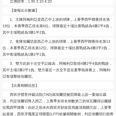
立博賠率：1.95 3.10 4.20
【捷報比分數據】
1、主隊阿梅利亞是西乙中上游的球隊，上賽季西甲聯賽排名第
19位，本賽季西乙排名第6位。
球隊最近十場比賽戰績為4勝2平4負，
其中主場戰績為3勝1平2負。
2、客隊埃爾切是西乙中上游的球隊，上賽季西甲聯賽排名第13
位，本賽季西乙排名第12位。
球隊最近十場比賽戰績為4勝3平3負，
其中客場戰績為1勝2平1負。
3、雙方此前十次交手記錄為，阿梅利亞取得4勝2平4負的戰績，
其中主場2勝2平1負。
雙方最近一次交手是在夏季熱身賽上，阿梅利
亞客場擊敗埃爾切。
【比賽相關信息】
西班牙體育仲裁法院(TAD)就埃爾切被罰降級上訴一案做出裁
決，判定埃爾切降入西乙，上賽季末排名倒數第三的埃瓦爾得以繼續
征戰西甲聯賽！
由於之前未向西班牙財政當局繳清相關欠款，上賽季
結束後，西班牙職業足球聯盟(LFP)依據相關條例，判定埃爾切行政降