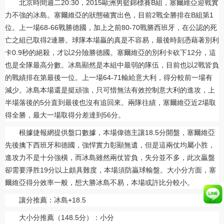
北京時間週二20:30，2015歐洲男籃錦標賽B組，塞爾維亞迎戰實
力不強的冰島。
塞爾維亞的狀態確實出色，目前2戰全勝排在B組第1
位。
上一場68-​​66戰勝德國，加上之前80-70戰勝西班牙，在公認的死
亡之組已取得2連勝。
球隊本場贏的真是不容易，最後時刻憑藉著別利
卡0.9秒的絕殺，才以2分險勝德國。
塞爾維亞的別利卡砍下12分，這
也是全隊最高分數。
冰島顯然是本組中最弱的隊伍，目前也以2戰皆負
的戰績排在第最後一位。
上一場64-71輸給意大利，得分較前一場有
減少。
冰島本場還是挺頑強，只可惜無法有效控制意大利的進攻，上
半場落後的5分直到最後也沒有追回來。
兩隊往績，塞爾維亞近2場取
得全勝，最大一場取得分差達到56分。
根據捷報網提供盤口數據，本場偉德主讓18.5分開盤，塞爾維亞
先後擒下西班牙和德國，強悍實力彰顯無遺，但是這兩仗均屬小胜，
進攻力不是十分強橫，而冰島雖然兩仗皆負，失分並不多，此次贏盤
卻需要淨胜19分以上頗具難度，本場須防贏球輸盤。
大小分方面，塞
爾維亞得分效率一般，想大勝冰島不易，本場或許比分較小。
讓分推薦：冰島+18.5
大小分推薦（148.5分）：小分