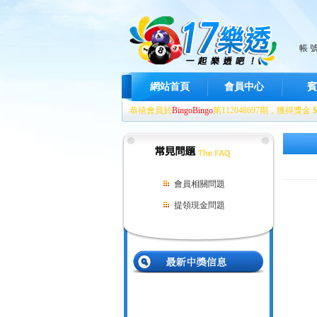
帳 
網站首頁
會員中心
賓
恭禧會員於
BingoBingo
第112048697期，獲得獎金
$
會員相關問題
提領現金問題
小勒 於運彩 1X1
獲得
$3,500