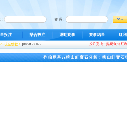
號：
密 碼：
果投注
樂合投注
運動賽事
賽事結果
紅利
投注完成一點現金,送紅利
25
現金點數！
(08/28 22:02)
列伯尼基vs喀山紅寶石分析：喀山紅寶石