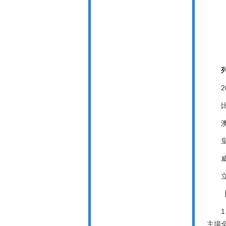
列伯
201
比賽時
澳門盤
皇冠盤
威廉賠
立博賠
【捷
1、
主場