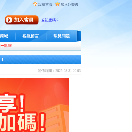
設成首頁
加入17樂透
忘記密碼？
商城
客服留言
常見問題
一點喔!!
碼！
發佈時間：2025-08-31 20:03