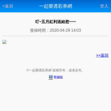
一起樂透彩券網
<返回
登入
叮~五月紅利送給您~~~
發佈時間：2020-04-29 14:03
>>返回
©一起樂透彩券網 版權所有，違者必究。
電腦版