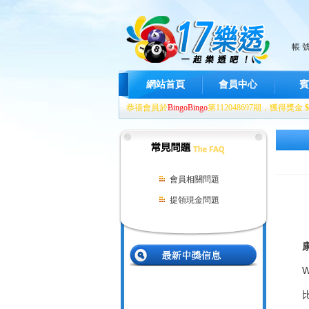
帳 
網站首頁
會員中心
賓
恭禧會員於
BingoBingo
第112048697期，獲得獎金
$
會員相關問題
提領現金問題
康涅
小勒 於運彩 1X1
獲得
$3,500
WN
比賽時